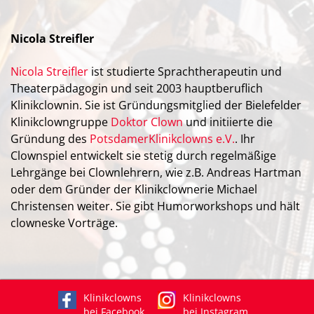
Nicola Streifler
Nicola Streifler
ist studierte Sprachtherapeutin und
Theaterpädagogin und seit 2003 hauptberuflich
Klinikclownin. Sie ist Gründungsmitglied der Bielefelder
Klinikclowngruppe
Doktor Clown
und initiierte die
Gründung des
PotsdamerKlinikclowns e.V.
. Ihr
Clownspiel entwickelt sie stetig durch regelmäßige
Lehrgänge bei Clownlehrern, wie z.B. Andreas Hartman
oder dem Gründer der Klinikclownerie Michael
Christensen weiter. Sie gibt Humorworkshops und hält
clowneske Vorträge.
Klinikclowns
Klinikclowns
bei Facebook
bei Instagram