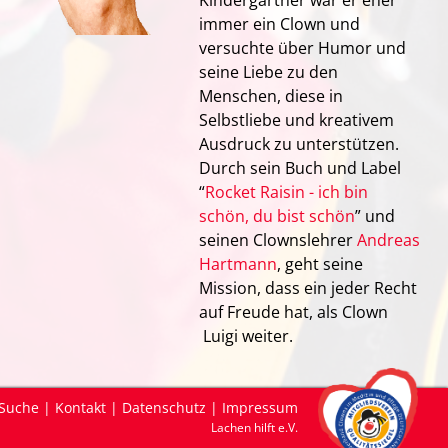
Kindergärtner war er eher
immer ein Clown und
versuchte über Humor und
seine Liebe zu den
Menschen, diese in
Selbstliebe und kreativem
Ausdruck zu unterstützen.
Durch sein Buch und Label
“
Rocket Raisin - ich bin
schön, du bist schön
” und
seinen Clownslehrer
Andreas
Hartmann
, geht seine
Mission, dass ein jeder Recht
auf Freude hat, als Clown
Luigi weiter.
Suche
|
Kontakt
|
Datenschutz
|
Impressum
Lachen hilft e.V.