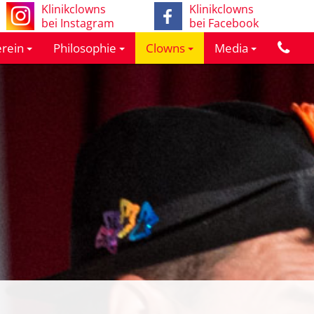
Klinikclowns
Klinikclowns
bei Instagram
bei Facebook
rein
Philosophie
Clowns
Media