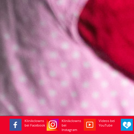
Klinikclowns
Klinikclowns
Videos bei
bei Facebook
bei
YouTube
Instagram